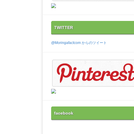
TWITTER
@Moringafactcom からのツイート
facebook