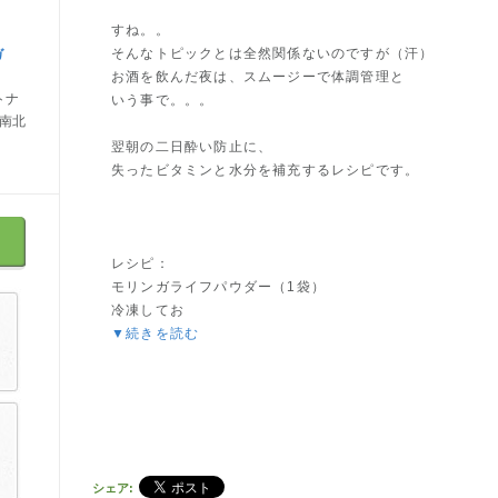
すね。。
そんなトピックとは全然関係ないのですが（汗）
ガ
お酒を飲んだ夜は、スムージーで体調管理と
トナ
いう事で。。。
は南北
翌朝の二日酔い防止に、
失ったビタミンと水分を補充するレシピです。
レシピ：
モリンガライフパウダー（1袋）
冷凍してお
▼続きを読む
シェア: