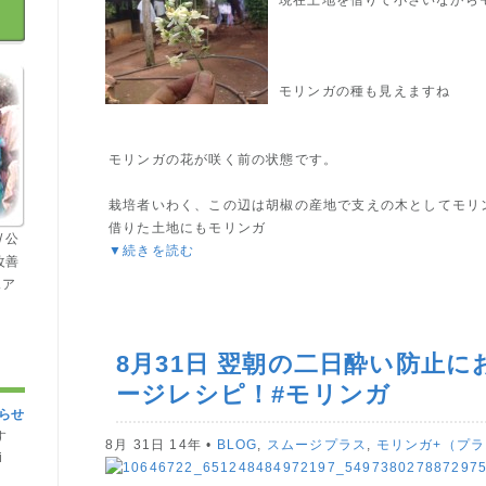
現在土地を借りて小さいながら
モリンガの種も見えますね
モリンガの花が咲く前の状態です。
栽培者いわく、この辺は胡椒の産地で支えの木としてモリ
借りた土地にもモリンガ
 公
▼続きを読む
改善
ェア
8月31日 翌朝の二日酔い防止
ージレシピ！#モリンガ
らせ
す
8月 31日 14年 •
BLOG
,
スムージプラス
,
モリンガ+（プ
i