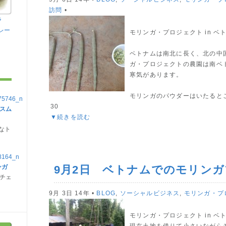
訪問
•
ラ
レー
モリンガ・プロジェクト in ベ
ベトナムは南北に長く、北の中
ガ・プロジェクトの農園は南ベ
寒気があります。
モリンガのパウダーはいたると
30
ガスム
▼続きを読む
なト
ンガ
9月2日 ベトナムでのモリン
チェ
9月 3日 14年 •
BLOG
,
ソーシャルビジネス
,
モリンガ・プ
モリンガ・プロジェクト in ベ