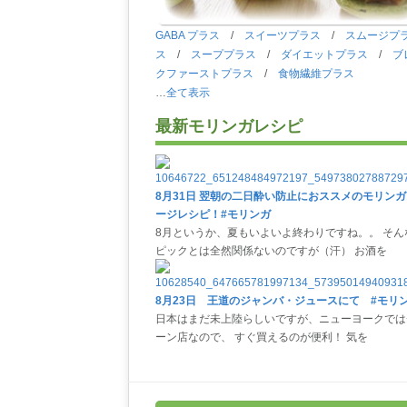
GABA プラス
/
スイーツプラス
/
スムージプ
ス
/
スーププラス
/
ダイエットプラス
/
ブ
クファーストプラス
/
食物繊維プラス
…
全て表示
最新モリンガレシピ
8月31日 翌朝の二日酔い防止におススメのモリン
ージレシピ！#モリンガ
8月というか、夏もいよいよ終わりですね。。 そん
ピックとは全然関係ないのですが（汗） お酒を
8月23日 王道のジャンバ・ジュースにて #モリ
日本はまだ未上陸らしいですが、ニューヨークでは
ーン店なので、 すぐ買えるのが便利！ 気を