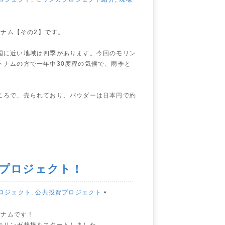
トナム【その2】です。
国に近い地域は四季があります。今回のモリン
トナムの方で一年中30度程の気候で、雨季と
ころで、売られており、パウダーは日本円で約
ガプロジェクト！
ロジェクト
,
公共投資プロジェクト
•
トナムです！