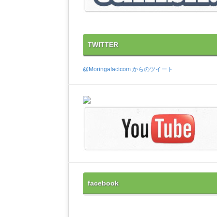
TWITTER
@Moringafactcom からのツイート
facebook