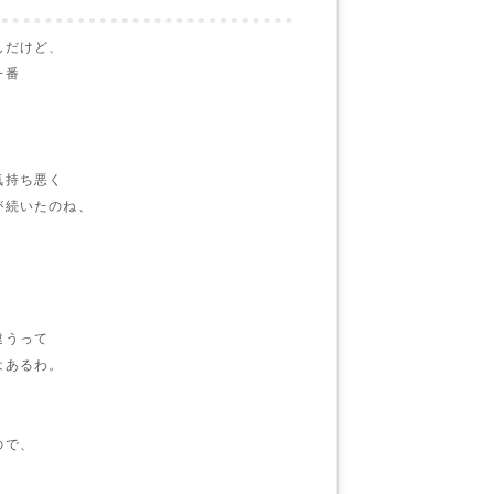
んだけど、
一番
、
気持ち悪く
が続いたのね、
、
違うって
はあるわ。
ので、