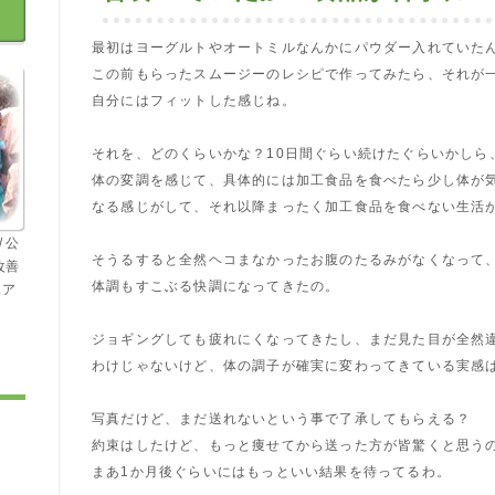
最初はヨーグルトやオートミルなんかにパウダー入れていた
この前もらったスムージーのレシピで作ってみたら、それが
自分にはフィットした感じね。
それを、どのくらいかな？10日間ぐらい続けたぐらいかしら
体の変調を感じて、具体的には加工食品を食べたら少し体が
なる感じがして、それ以降まったく加工食品を食べない生活
 公
そうるすると全然ヘコまなかったお腹のたるみがなくなって
改善
体調もすこぶる快調になってきたの。
ェア
ジョギングしても疲れにくなってきたし、まだ見た目が全然
わけじゃないけど、体の調子が確実に変わってきている実感
写真だけど、まだ送れないという事で了承してもらえる？
約束はしたけど、もっと痩せてから送った方が皆驚くと思う
まあ1か月後ぐらいにはもっといい結果を待ってるわ。