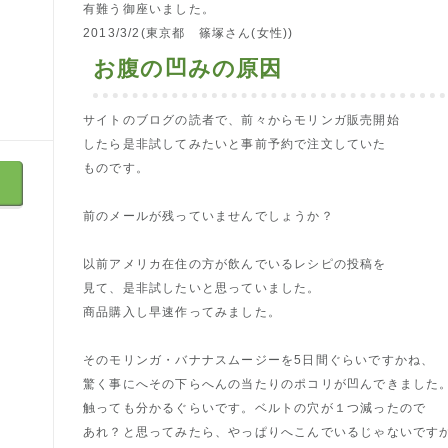
有難う御座いました。
2013/3/2(東京都 篠塚さん(女性))
お腹の凹みの原因
サイトのブログの読者で、前々からモリンガ販売開始
したら是非試してみたいと事前予約で注文していた
ものです。
前のメールが残っていませんでしょうか？
以前アメリカ在住の方が飲んでいるレシピの投稿を
見て、是非試したいと思っていました。
商品購入し早速作ってみました。
そのモリンガ・バナナスムージーを5日間ぐらいですかね、
驚く事にへその下らへんの当たりのポコリが凹んできました
触っても分かるぐらいです。ベルトの穴が１つ減ったので
あれ？と思ってみたら、やっぱりへこんでいるじゃないです