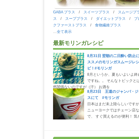
GABA プラス
/
スイーツプラス
/
スムージプ
ス
/
スーププラス
/
ダイエットプラス
/
ブ
クファーストプラス
/
食物繊維プラス
…
全て表示
最新モリンガレシピ
8月31日 翌朝の二日酔い防止
ススメのモリンガスムージレ
ピ！#モリンガ
8月というか、夏もいよいよ終
ですね。。 そんなトピックと
然関係ないのですが（汗） お酒を
8月23日 王道のジャンバ・ジ
スにて #モリンガ
日本はまだ未上陸らしいです
ニューヨークではチェーン店
で、 すぐ買えるのが便利！ 気