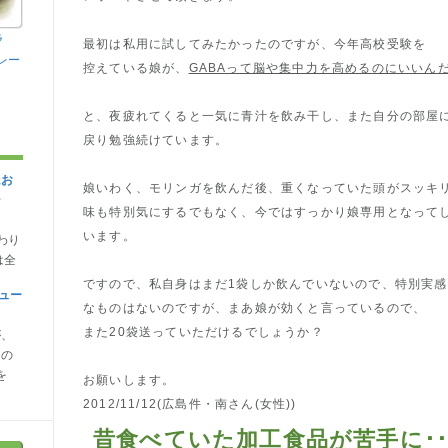
ラ
最初は私用に試してみたかったのですが、今年高校受験を
レー
控えている娘が、
GABAって脳や集中力を高めるのにいいん
と、夜疲れてくると一気に青汁を飲み干し、また自分の部屋
戻り勉強続けています。
にお
娘いわく、モリンガを飲んだ後、重くなっていた頭がスッキ
シ
味も特別気にするでもなく、今ではすっかり娘専用となって
います。
わり
は全
ですので、私自身はまだ1袋しか飲んでいないので、特別実感
ュー
なものはないのですが、まあ娘が効くと言っているので、
また20袋送っていただけるでしょうか？
が、
なの
を
お願いします。
2012/11/12(広島件・南さん(女性))
昔食べていた加工食品が苦手に･･