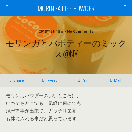
MORINGA LIFE POWDER
2013年5月15日 • No Comments
モリンガとバボティーのミック
ス@NY
Share
Tweet
Pin
Mail
モリンガパウダーのいいところは、
いつでもどこでも、気軽に何にでも
混ぜる事が出来て、ガッチリ栄養
も体に入れる事だと思っています。