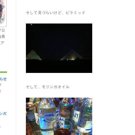
そして見づらいけど、ピラミッド
 公
改善
ェア
らせ
す
そして、モリンガオイル
i
ンガ
。