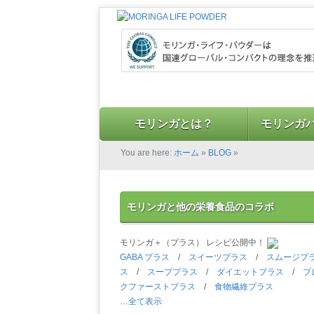
モリンガとは？
モリンガ
You are here:
ホーム
»
BLOG
»
モリンガと他の栄養食品のコラボ
モリンガ＋（プラス） レシピ公開中！
GABA プラス
/
スイーツプラス
/
スムージプ
ス
/
スーププラス
/
ダイエットプラス
/
ブ
クファーストプラス
/
食物繊維プラス
…
全て表示