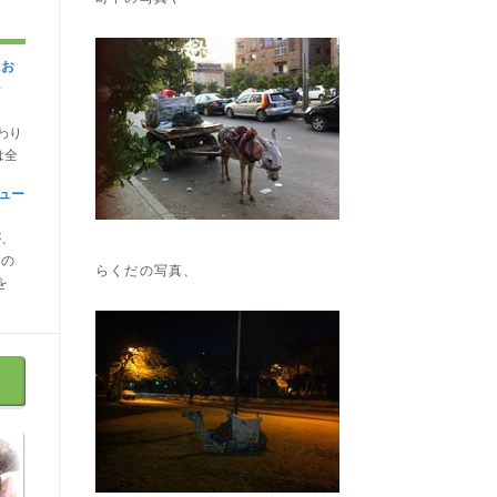
にお
シ
わり
は全
ュー
が、
なの
らくだの写真、
を