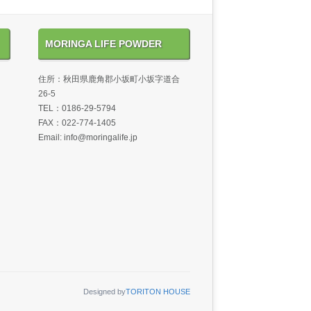
MORINGA LIFE POWDER
住所：秋田県鹿角郡小坂町小坂字道合
26-5
TEL：0186-29-5794
FAX：022-774-1405
Email: info@moringalife.jp
Designed by
TORITON HOUSE