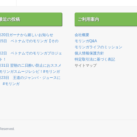
最近の投稿
ご利用案内
月20日ガーナから嬉しいお知らせ
会社概要
月5日 ベトナムでのモリンガ【その
モリンガQ&A
】
モリンガライフのミッション
月2日 ベトナムでのモリンガプロジェ
個人情報保護方針
ト！
特定取引法に基づく表記
月31日 翌朝の二日酔い防止におススメ
サイトマップ
モリンガスムージレシピ！#モリンガ
月23日 王道のジャンバ・ジュースに
 #モリンガ
Reserved.