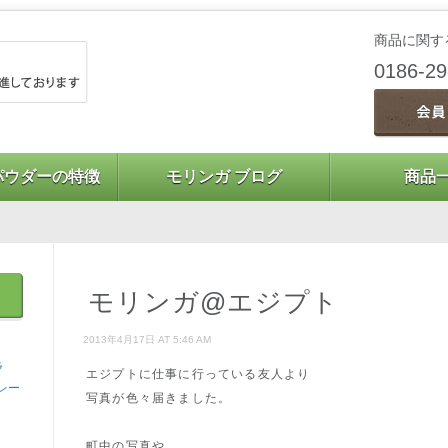
商品に関す
0186-2
パウダーの特徴
モリンガ ブログ
商品
モリンガ@エジプト
2013年4月17日 AT 5:46 AM
ラ
エジプトに仕事に行っている友人より
レー
写真が色々届きました。
町中の写真や