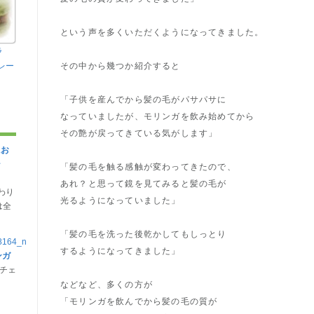
という声を多くいただくようになってきました。
ラ
レー
その中から幾つか紹介すると
「子供を産んでから髪の毛がパサパサに
なっていましたが、モリンガを飲み始めてから
その艶が戻ってきている気がします」
にお
シ
「髪の毛を触る感触が変わってきたので、
あれ？と思って鏡を見てみると髪の毛が
わり
光るようになっていました」
は全
「髪の毛を洗った後乾かしてもしっとり
するようになってきました」
ンガ
チェ
などなど、多くの方が
「モリンガを飲んでから髪の毛の質が