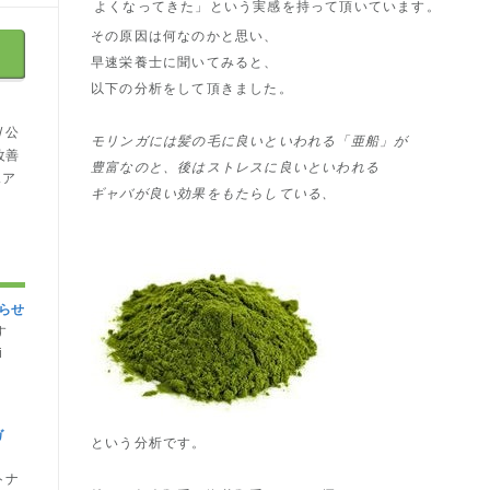
よくなってきた」という実感を持って頂いています。
その原因は何なのかと思い、
早速栄養士に聞いてみると、
以下の分析をして頂きました。
 公
モリンガには髪の毛に良いといわれる「亜船」が
改善
豊富なのと、後はストレスに良いといわれる
ェア
ギャバが良い効果をもたらしている、
らせ
す
i
ガ
という分析です。
トナ