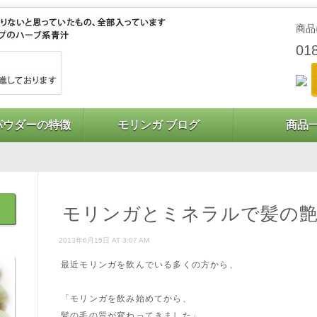
商品
01
パウダーの特徴
モリンガ ブログ
商品
モリンガとミネラルで髪の
2013年6月15日 AT 3:07 AM
最近モリンガを飲んでいる多くの方から、
「モリンガを飲み始めてから、
髪の毛の質が変わってきました」