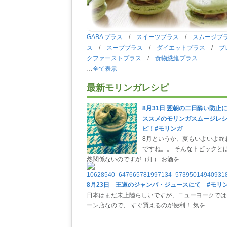
GABA プラス
/
スイーツプラス
/
スムージプ
ス
/
スーププラス
/
ダイエットプラス
/
ブ
クファーストプラス
/
食物繊維プラス
…
全て表示
最新モリンガレシピ
8月31日 翌朝の二日酔い防止
ススメのモリンガスムージレ
ピ！#モリンガ
8月というか、夏もいよいよ終
ですね。。 そんなトピックと
然関係ないのですが（汗） お酒を
8月23日 王道のジャンバ・ジュースにて #モリ
日本はまだ未上陸らしいですが、ニューヨークでは
ーン店なので、 すぐ買えるのが便利！ 気を