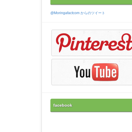
@Moringafactcom からのツイート
facebook