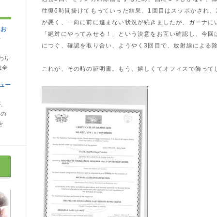
往復6時間掛けてもっていった結果、1回目はスッポかされ、
が悪く、一向に前に進まない状況が続きましたが、ガーナに
にお
「絶対にやってみせる！」という決意をお互い確認し、今回
シ
につぐ、確認を取り合い、ようやく3回目で、放射線による
わり
は全
これが、その時の証明書。もう、嬉しくてオフィスで飾って
ュー
が、
なの
を