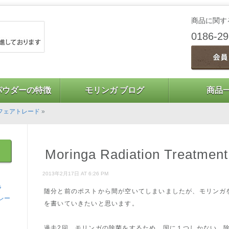
商品に関す
0186-2
パウダーの特徴
モリンガ ブログ
商品
フェアトレード
»
Moringa Radiation Treatm
2013年2月17日 AT 6:26 PM
ラ
随分と前のポストから間が空いてしまいましたが、モリンガ
レー
を書いていきたいと思います。
過去2回、モリンガの除菌をするため、国に１つしかない、