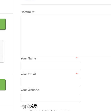
Comment
Your Name
*
Your Email
*
Your Website