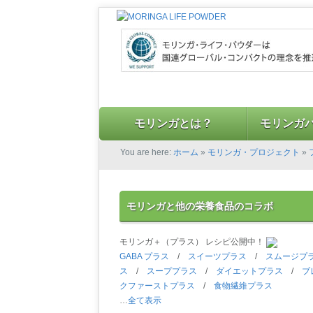
モリンガとは？
モリンガ
You are here:
ホーム
»
モリンガ・プロジェクト
»
モリンガと他の栄養食品のコラボ
モリンガ＋（プラス） レシピ公開中！
GABA プラス
/
スイーツプラス
/
スムージプ
ス
/
スーププラス
/
ダイエットプラス
/
ブ
クファーストプラス
/
食物繊維プラス
…
全て表示