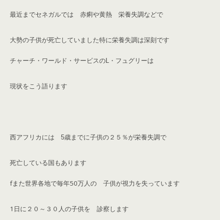
最近までセネガルでは 赤痢や黄熱 栄養失調などで
大勢の子供が死亡していました
特に栄養失調は深刻です
チャーチ・ワールド・サービスの
L
・フュグリーは
現状をこう語ります
西アフリカには
5
歳までに子供の２５％が
栄養失調で
死亡している国もあります
fまた世界各地で毎年
50
万人の 子供が視力を失っています
1
日に２０～３０人の子供を 診察します