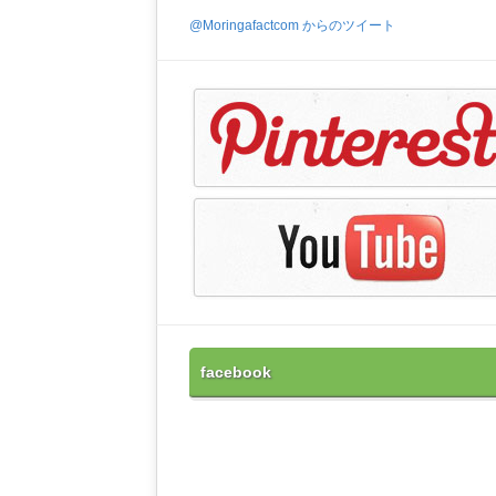
@Moringafactcom からのツイート
facebook