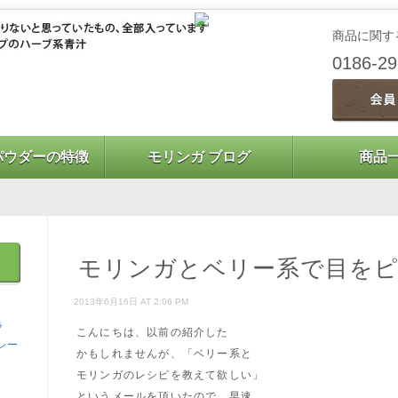
商品に関す
0186-2
パウダーの特徴
モリンガ ブログ
商品
モリンガとベリー系で目を
2013年6月16日 AT 2:06 PM
ラ
こんにちは、以前の紹介した
レー
かもしれませんが、「ベリー系と
モリンガのレシピを教えて欲しい」
というメールを頂いたので、早速