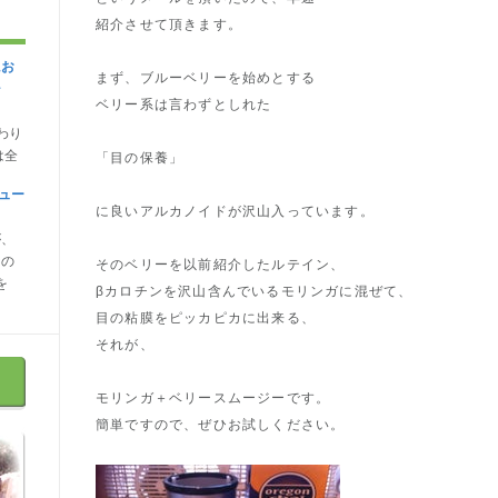
紹介させて頂きます。
にお
まず、ブルーベリーを始めとする
シ
ベリー系は言わずとしれた
わり
は全
「目の保養」
ュー
に良いアルカノイドが沢山入っています。
が、
なの
そのベリーを以前紹介したルテイン、
を
βカロチンを沢山含んでいるモリンガに混ぜて、
目の粘膜をピッカピカに出来る、
それが、
モリンガ＋ベリースムージーです。
簡単ですので、ぜひお試しください。