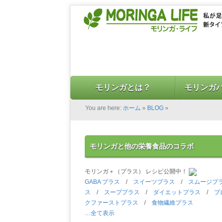
モリンガとは？
モリンガ
You are here:
ホーム
»
BLOG
»
モリンガと他の栄養食品のコラボ
モリンガ＋（プラス） レシピ公開中！
GABA プラス
/
スイーツプラス
/
スムージプ
ス
/
スーププラス
/
ダイエットプラス
/
ブ
クファーストプラス
/
食物繊維プラス
…
全て表示