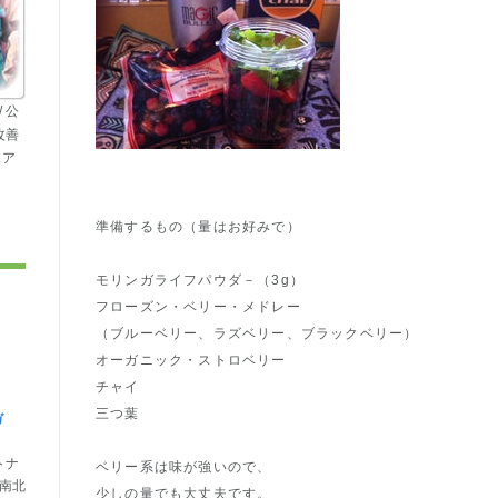
 公
改善
ェア
準備するもの（量はお好みで）
モリンガライフパウダ－（3g）
フローズン・ベリー・メドレー
（ブルーベリー、ラズベリー、ブラックベリー）
オーガニック・ストロベリー
チャイ
三つ葉
ガ
トナ
ベリー系は味が強いので、
は南北
少しの量でも大丈夫です。