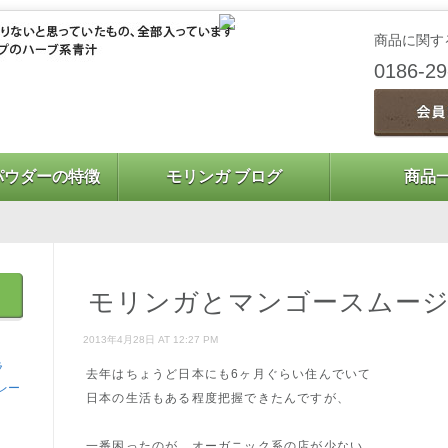
商品に関す
0186-2
パウダーの特徴
モリンガ ブログ
商品
モリンガとマンゴースムー
2013年4月28日 AT 12:27 PM
ラ
去年はちょうど日本にも6ヶ月ぐらい住んでいて
レー
日本の生活もある程度把握できたんですが、
一番困ったのが、オーガニック系の店が少ない、