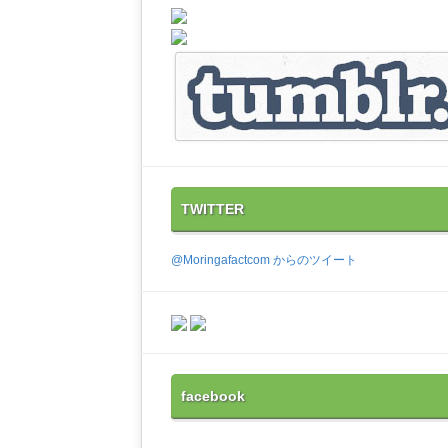
TWITTER
@Moringafactcom からのツイート
facebook