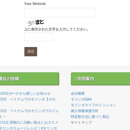
Your Website
上に表示された文字を入力してください。
最近の投稿
ご利用案内
月20日ガーナから嬉しいお知らせ
会社概要
月5日 ベトナムでのモリンガ【その
モリンガQ&A
】
モリンガライフのミッション
月2日 ベトナムでのモリンガプロジェ
個人情報保護方針
ト！
特定取引法に基づく表記
月31日 翌朝の二日酔い防止におススメ
サイトマップ
モリンガスムージレシピ！#モリンガ