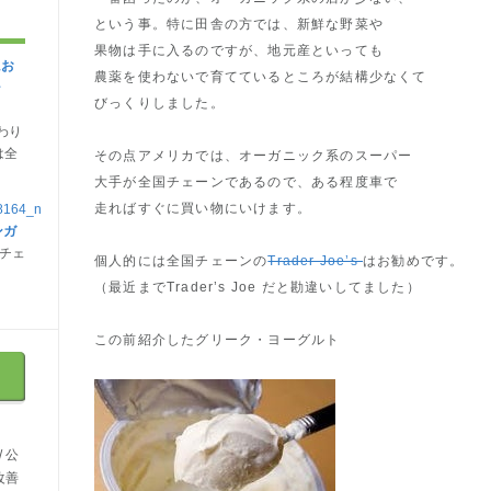
という事。特に田舎の方では、新鮮な野菜や
果物は手に入るのですが、地元産といっても
にお
農薬を使わないで育てているところが結構少なくて
シ
びっくりしました。
わり
は全
その点アメリカでは、オーガニック系のスーパー
大手が全国チェーンであるので、ある程度車で
走ればすぐに買い物にいけます。
ンガ
チェ
個人的には全国チェーンの
Trader Joe’s
はお勧めです。
（最近までTrader’s Joe だと勘違いしてました）
この前紹介したグリーク・ヨーグルト
 公
改善