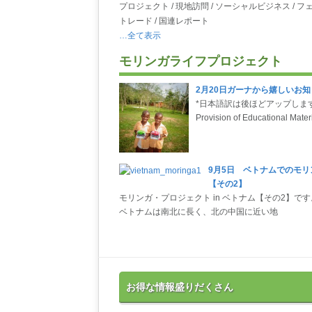
プロジェクト / 現地訪問 / ソーシャルビジネス / フ
トレード / 国連レポート
…全て表示
モリンガライフプロジェクト
2月20日ガーナから嬉しいお知
*日本語訳は後ほどアップしま
Provision of Educational Mater
9月5日 ベトナムでのモリ
【その2】
モリンガ・プロジェクト in ベトナム【その2】です
ベトナムは南北に長く、北の中国に近い地
お得な情報盛りだくさん