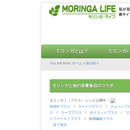
モリンガとは？
モリンガ
You are here:
ホーム
»
BLOG
»
モリンガと他の栄養食品のコラボ
モリンガ＋（プラス） レシピ公開中！
GABA プラス
/
スイーツプラス
/
スムージプ
ス
/
スーププラス
/
ダイエットプラス
/
ブ
クファーストプラス
/
食物繊維プラス
…
全て表示